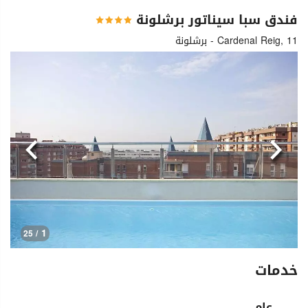
فندق سبا سيناتور برشلونة
Cardenal Reig, 11 - برشلونة
السابق
التالي
1
/ 25
خدمات
عام