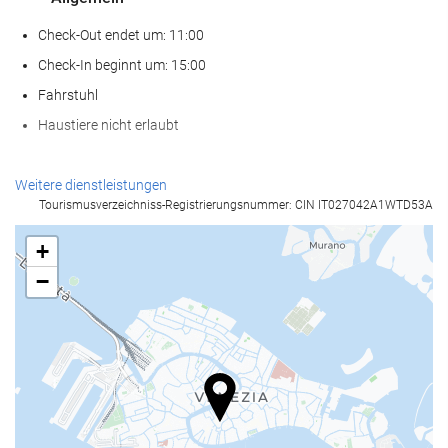
Check-Out endet um: 11:00
Check-In beginnt um: 15:00
Fahrstuhl
Haustiere nicht erlaubt
Empfangsdienste
Weitere dienstleistungen
Tourismusverzeichniss-Registrierungsnummer: CIN IT027042A1WTD53A
24-Stunden-Rezeption
Gepäckaufbewahrung
+
−
Nahrungsmittel und Getränke
À-la-carte-Restaurant
Bar
Internet