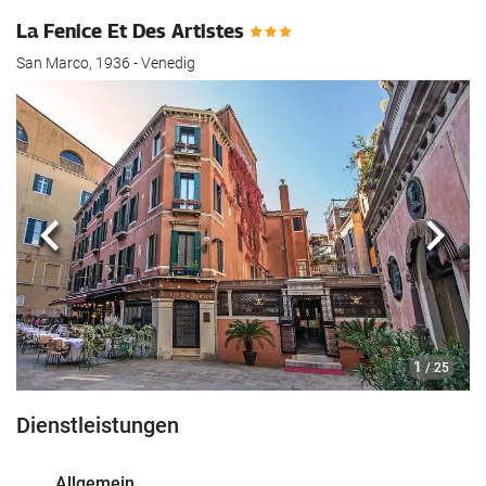
La Fenice Et Des Artistes
San Marco, 1936 - Venedig
Zurück
Näch
1
/ 25
Dienstleistungen
Allgemein