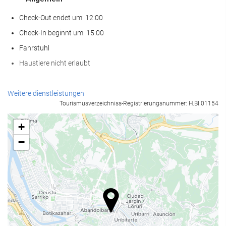
Check-Out endet um: 12:00
Check-In beginnt um: 15:00
Fahrstuhl
Haustiere nicht erlaubt
Wellness
Weitere dienstleistungen
Tourismusverzeichniss-Registrierungsnummer: H.BI.01154
Spa
Dampfbad/Türkisches Bad
+
Sauna
−
Fitnessraum
Nahrungsmittel und Getränke
À-la-carte-Restaurant
Bar