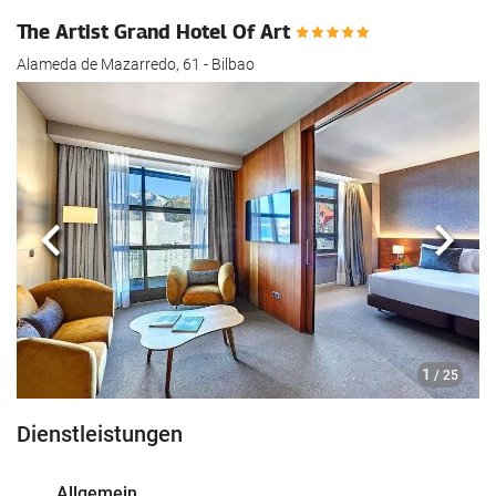
The Artist Grand Hotel Of Art
Alameda de Mazarredo, 61 - Bilbao
Zurück
Näch
1
/ 25
Dienstleistungen
Allgemein