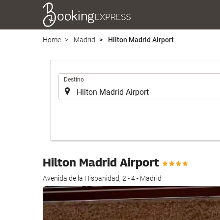
Home
Madrid
Hilton Madrid Airport
Introduzca
Destino
el
lugar
de
destino
en
el
que
Hilton Madrid Airport
realizar
la
Avenida de la Hispanidad, 2 - 4 - Madrid
búsqueda
de
su
alojamiento..