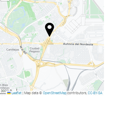
3000 ft
Leaflet
|
Map data ©
OpenStreetMap
contributors,
CC-BY-SA