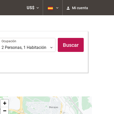
US$
Mi cuenta
Ocupación
Ocupación
Buscar
2
Personas
,
1
Habitación
+
−