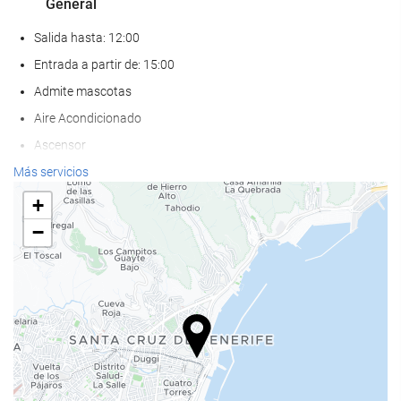
General
Salida hasta: 12:00
Entrada a partir de: 15:00
Admite mascotas
Aire Acondicionado
Ascensor
Adaptado para personas con movilidad reducida
Más servicios
Habitaciones No fumadores
+
−
Bienestar
Tumbonas
Solarium
Spa
Bañera de hidromasaje
Gimnasio