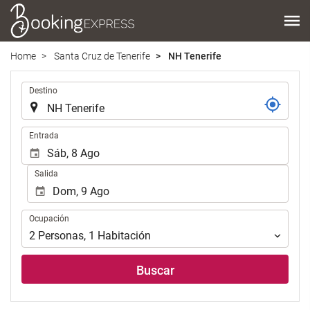
Home
Santa Cruz de Tenerife
NH Tenerife
Introduzca
Destino
el
lugar
de
Introduzca
Entrada
destino
las
en
fechas
Salida
el
de
que
inicio
realizar
y
Ocupación
la
Ocupación
fin
búsqueda
para
2
Personas
,
1
Habitación
de
realizar
su
la
Buscar
alojamiento..
búsqueda
de
su