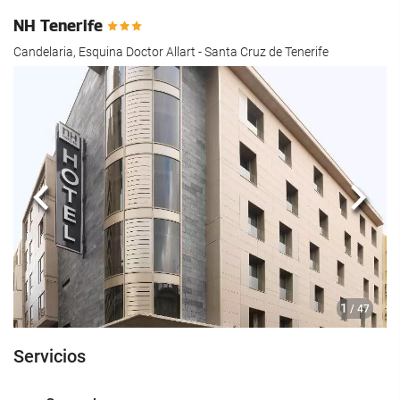
hotel.
NH Tenerife
Candelaria, Esquina Doctor Allart - Santa Cruz de Tenerife
Anterior
Sigui
1
/ 47
Servicios