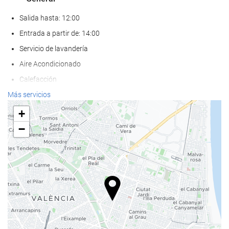
Salida hasta: 12:00
Entrada a partir de: 14:00
Servicio de lavandería
Aire Acondicionado
Calefacción
Ascensor
Más servicios
Adaptado para personas con movilidad reducida
+
Habitaciones No fumadores
−
Hotel no fumadores
No admite mascotas
Comida y bebida
Restaurante
Restaurante a la carta