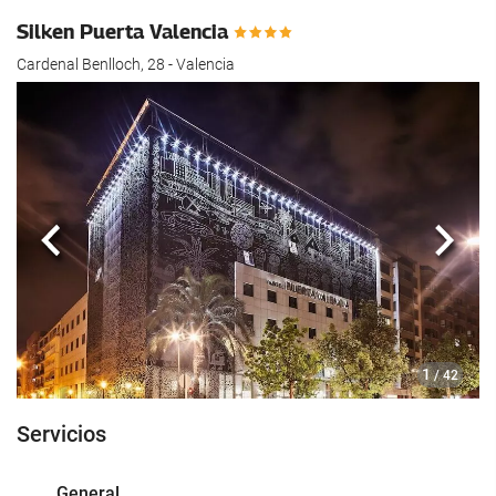
hotel.
Silken Puerta Valencia
Cardenal Benlloch, 28 - Valencia
Anterior
Sigui
1
/ 42
Servicios
General