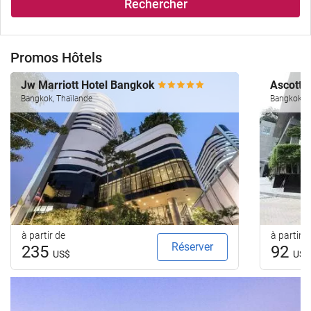
Rechercher
Promos Hôtels
Jw Marriott Hotel Bangkok
Ascott 
Bangkok, Thaïlande
Bangkok, T
à partir de
à partir d
Réserver
235
92
US$
US$