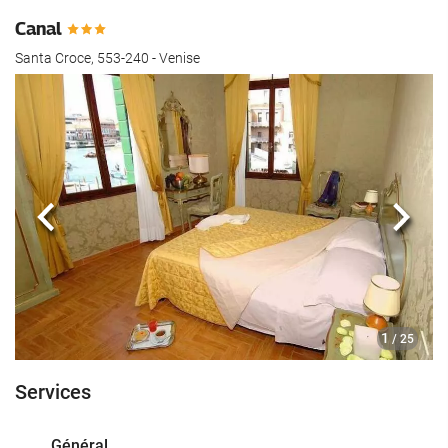
Canal
Santa Croce, 553-240 - Venise
Précédent
Suiva
1
/ 25
Services
Général