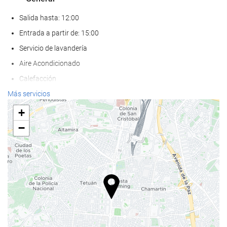
Salida hasta: 12:00
Entrada a partir de: 15:00
Servicio de lavandería
Aire Acondicionado
Calefacción
Ascensor
Más servicios
AAdaptado para personas con movilidad reducida
+
Habitaciones No fumadores
−
Hotel no fumadores
Habitaciones insonorizadas
No admite mascotas
Comida y bebida
Restaurante