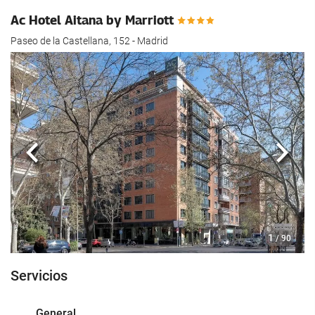
Ac Hotel Aitana by Marriott
Paseo de la Castellana, 152 - Madrid
Anterior
Sigui
1
/ 90
Servicios
General