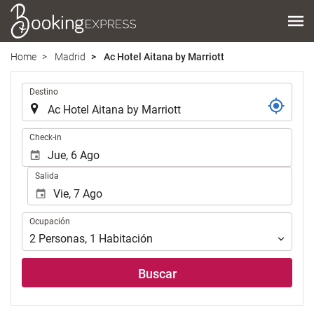
Home
Madrid
Ac Hotel Aitana by Marriott
.
Destino
.
Check-in
Salida
Ocupación
Ocupación
2
Personas
,
1
Habitación
Buscar