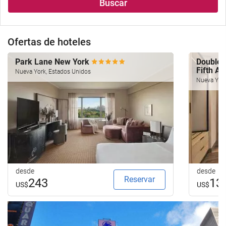
Buscar
Ofertas de hoteles
Park Lane New York
Doublet
Fifth A
Nueva York, Estados Unidos
Nueva York
desde
desde
Reservar
243
13
US$
US$