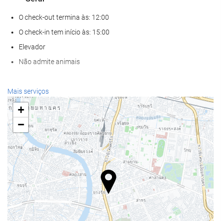
O check-out termina às: 12:00
O check-in tem início às: 15:00
Elevador
Não admite animais
Bem-estar
Mais serviços
Spa
+
Banho turco
−
Sauna
Ginásio
Alimentação e bebidas
Restaurante à la carte
Bar