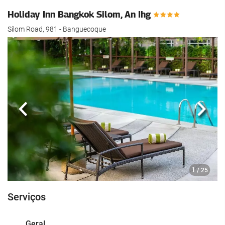
Holiday Inn Bangkok Silom, An Ihg
Silom Road, 981 - Banguecoque
Anterior
Segui
1
/ 25
Serviços
Geral