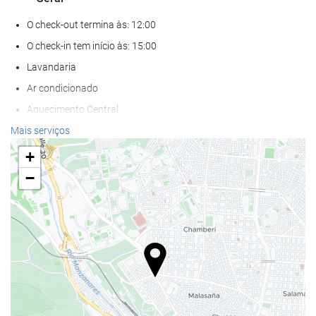
O check-out termina às: 12:00
O check-in tem início às: 15:00
Lavandaria
Ar condicionado
Aquecimento Central
Elevador
Mais serviços
Acesso def. motores
+
Salas para não-fumadores
−
Proibido fumar em todas as áreas
Quartos insonorizados
Não admite animais
Alimentação e bebidas
Restaurante