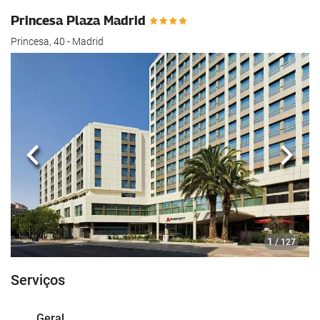
Princesa Plaza Madrid
Princesa, 40 - Madrid
Anterior
Segui
1
/ 127
Serviços
Geral