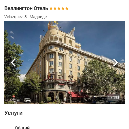
Веллингтон Отель
Velázquez, 8 - Мадриде
Предыдущий
Сле
1
/ 198
Услуги
Общий