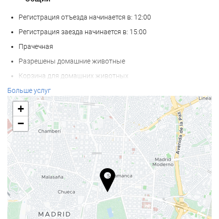
Регистрация отъезда начинается в: 12:00
Регистрация заезда начинается в: 15:00
Прачечная
Разрешены домашние животные
Корзина для домашних животных
Миски для домашних животных
Больше услуг
Кондиционер
+
Отопление
−
Лифт
Номер для не курящих
Курение на всей территории запрещено
Звукоизолированные номера
Велнес