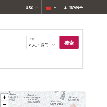
US$
我的账号
占
占用
搜索
用
2
人
,
1
房间
+
−