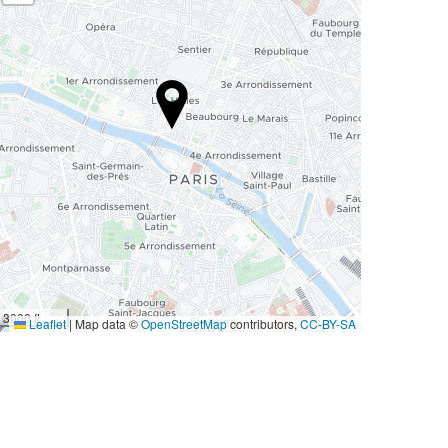
3000 ft
Leaflet
|
Map data ©
OpenStreetMap
contributors,
CC-BY-SA