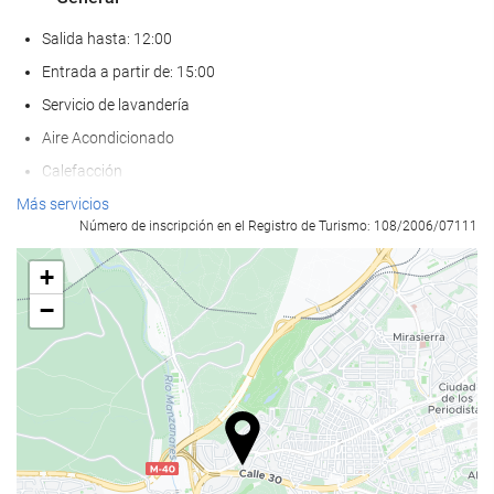
Salida hasta: 12:00
Entrada a partir de: 15:00
Servicio de lavandería
Aire Acondicionado
Calefacción
Ascensor
Más servicios
Número de inscripción en el Registro de Turismo: 108/2006/07111
Adaptado para personas con movilidad reducida
Habitaciones No fumadores
+
No admite mascotas
−
Comida y bebida
Restaurante a la carta
Bar
Cafetera en zonas comunes