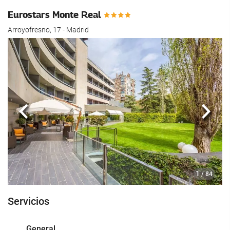
Eurostars Monte Real
Arroyofresno, 17 - Madrid
Anterior
Sigui
1
/ 84
Servicios
General