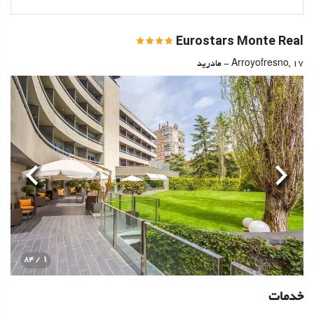
Eurostars Monte Real
Arroyofresno, 17 - مادرید
قبلی
بعدی
1
/ 84
خدمات