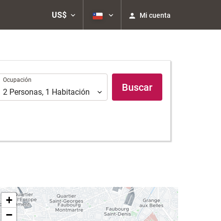
US$
Mi cuenta
Ocupación
Ocupación
Buscar
2
Personas
,
1
Habitación
+
−