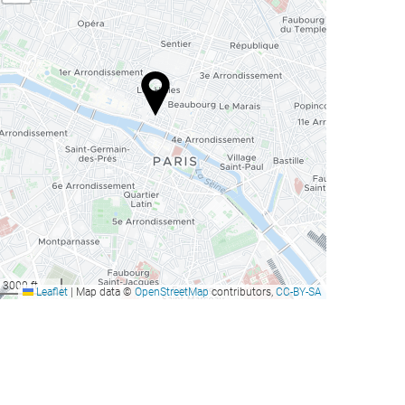
3000 ft
Leaflet
|
Map data ©
OpenStreetMap
contributors,
CC-BY-SA