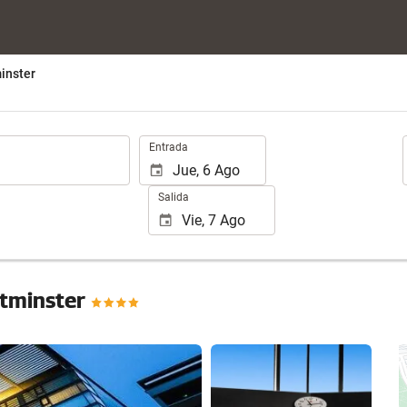
inster
.
Entrada
Salida
stminster
Ver 80 fotos