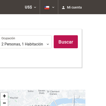
US$
Mi cuenta
Ocupación
Ocupación
Buscar
2
Personas
,
1
Habitación
+
−