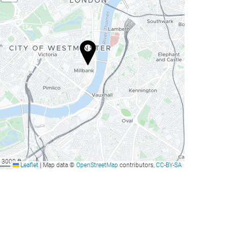
3000 ft
Leaflet
|
Map data ©
OpenStreetMap
contributors,
CC-BY-SA