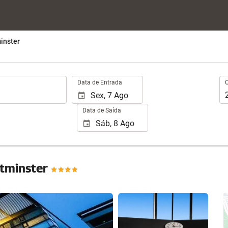
inster
.
Oc
Data de Entrada
Data de Saída
stminster
Ver 80 fotos