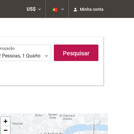
US$
Minha conta
upação
Ocupação
Pesquisar
2
Pessoas
,
1
Quarto
+
−