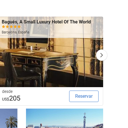
Bagués, A Small Luxury Hotel Of The World
Merce
Barcelo
Barcelona, España
desde
desde
Reservar
205
3
US$
US$