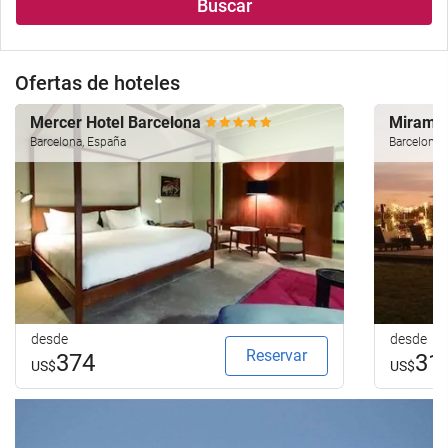
Buscar
alojamiento..
búsqueda
de
su
Ofertas de hoteles
hotel.
Mercer Hotel Barcelona
Miramar
Barcelona, España
Barcelona,
desde
desde
Reservar
374
31
US$
US$