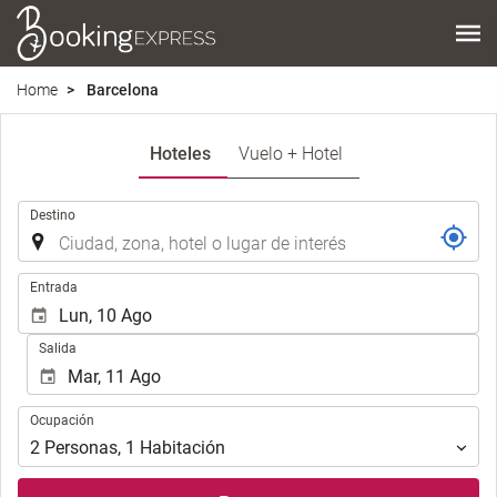
Home
Barcelona
Hoteles
Vuelo + Hotel
Introduzca
Destino
el
lugar
de
Introduzca
Entrada
destino
las
en
fechas
Salida
el
de
que
inicio
realizar
y
Ocupación
la
Ocupación
fin
búsqueda
para
2
Personas
,
1
Habitación
de
realizar
su
la