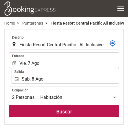
Home
Puntarenas
Fiesta Resort Central Pacific All Inclusive
Introduzca
Destino
el
lugar
de
Introduzca
Entrada
destino
las
en
fechas
Salida
el
de
que
inicio
realizar
y
Ocupación
la
Ocupación
fin
búsqueda
para
2
Personas
,
1
Habitación
de
realizar
su
la
Buscar
alojamiento..
búsqueda
de
su