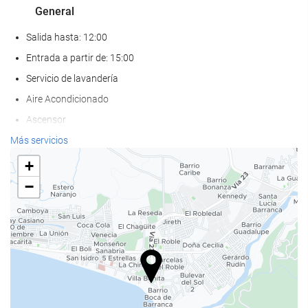
General
Salida hasta: 12:00
Entrada a partir de: 15:00
Servicio de lavandería
Aire Acondicionado
Ascensor
Frente a la playa
Más servicios
Adaptado para personas con movilidad reducida
+
Habitaciones No fumadores
−
Hotel no fumadores
No admite mascotas
Servicios de recepción
Recepción 24 horas
Guardaequipaje