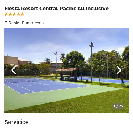
hotel.
Fiesta Resort Central Pacific All Inclusive
El Roble - Puntarenas
Anterior
Sigui
1
/ 25
Servicios