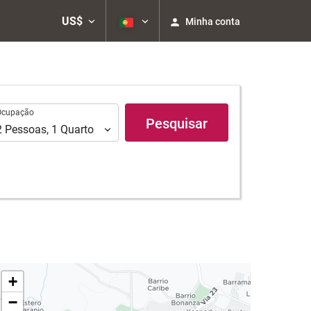
US$
Minha conta
upação
Ocupação
Pesquisar
2
Pessoas
,
1
Quarto
+
−