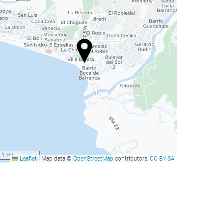
1 mi
Leaflet
|
Map data ©
OpenStreetMap
contributors,
CC-BY-SA