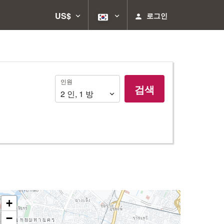
US$
로그인
인
인원
검색
원
2
인
,
1
방
+
−