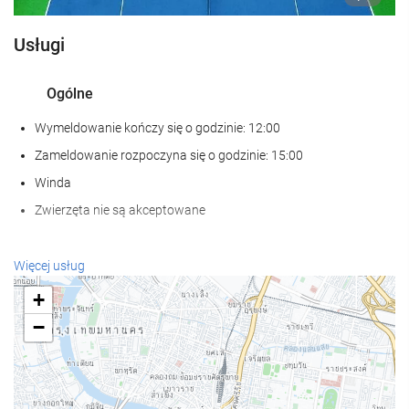
Usługi
Ogólne
Wymeldowanie kończy się o godzinie: 12:00
Zameldowanie rozpoczyna się o godzinie: 15:00
Winda
Zwierzęta nie są akceptowane
Wellness
Więcej usług
łaźnia turecka/parowa
+
Sauna
−
Sala gimnastyczna
Basen