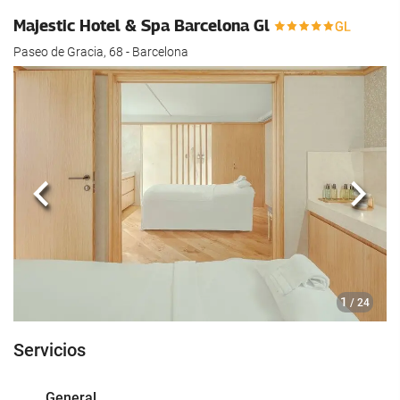
Majestic Hotel & Spa Barcelona Gl
Paseo de Gracia, 68 - Barcelona
Anterior
Sigui
1
/ 24
Servicios
General