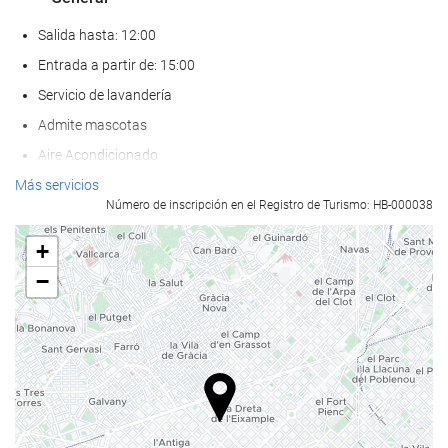
Salida hasta: 12:00
Entrada a partir de: 15:00
Servicio de lavandería
Admite mascotas
Aire Acondicionado
Calefacción
Más servicios
Número de inscripción en el Registro de Turismo: HB-000038
Ascensor
Adaptado para personas con movilidad reducida
+
Habitaciones No fumadores
−
Hotel no fumadores
Habitaciones insonorizadas
Bienestar
Pool bar