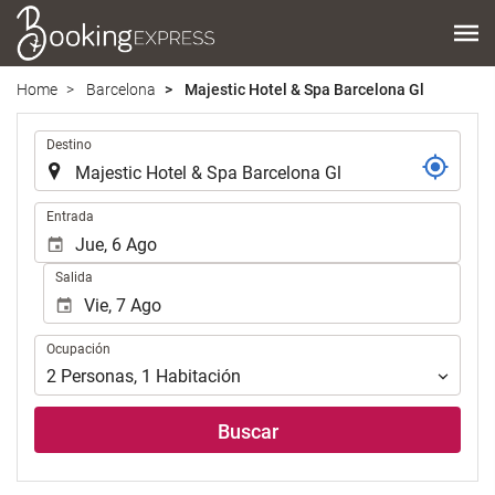
Home
Barcelona
Majestic Hotel & Spa Barcelona Gl
Introduzca
Destino
el
lugar
de
Introduzca
Entrada
destino
las
en
fechas
Salida
el
de
que
inicio
realizar
y
Ocupación
la
Ocupación
fin
búsqueda
para
2
Personas
,
1
Habitación
de
realizar
su
la
Buscar
alojamiento..
búsqueda
de
su