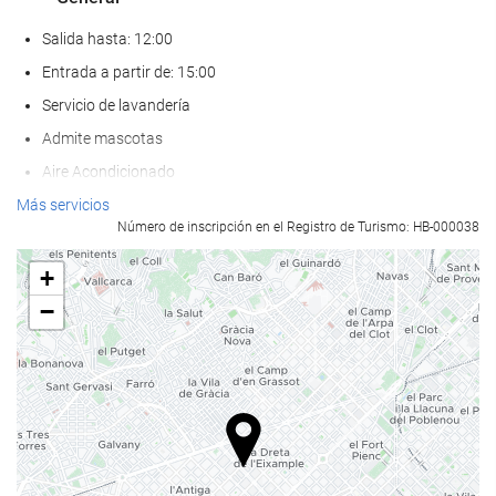
Salida hasta: 12:00
Entrada a partir de: 15:00
Servicio de lavandería
Admite mascotas
Aire Acondicionado
Calefacción
Más servicios
Número de inscripción en el Registro de Turismo: HB-000038
Ascensor
Adaptado para personas con movilidad reducida
+
Habitaciones No fumadores
−
Hotel no fumadores
Habitaciones insonorizadas
Bienestar
Pool bar