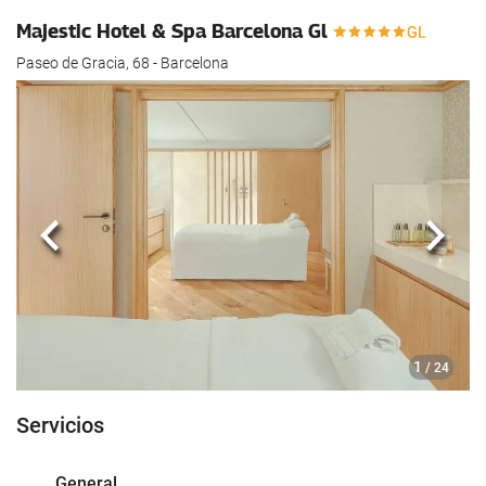
hotel.
Majestic Hotel & Spa Barcelona Gl
Paseo de Gracia, 68 - Barcelona
Anterior
Sigui
1
/ 24
Servicios
General