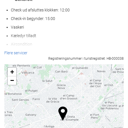
Check ud afsluttes klokken: 12:00
Check-in begynder: 15:00
Vaskeri
Kæledyr tilladt
Aircondition
Varme
Flere servicer
Registreringsnummer i turistregistret: HB-000038
Elevator
Handikapvenlig adgang.
+
Ikke-ryger værelser
−
Rygning forbudt på alle fælles- og privatområder
Lydisolerede værelser
Wellness
Poolbar