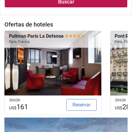
Buscar
Ofertas de hoteles
Pullman Paris La Defense
Pont Ro
París, Francia
París, Fran
desde
desde
Reservar
161
28
US$
US$