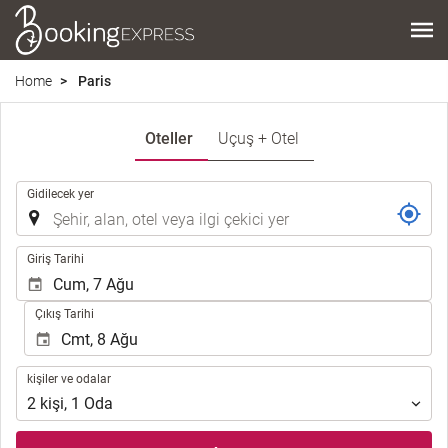
Home
Paris
Oteller
Uçuş + Otel
.
Gidilecek yer
.
Giriş Tarihi
Çıkış Tarihi
kişiler
kişiler ve odalar
ve
2
kişi
,
1
Oda
odalar