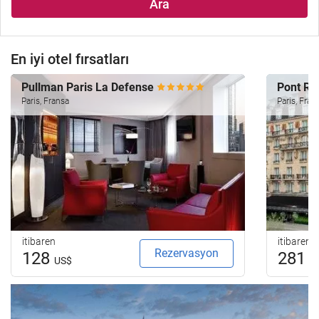
Ara
En iyi otel fırsatları
Pullman Paris La Defense
Pont Ro
Paris, Fransa
Paris, Fran
itibaren
itibaren
Rezervasyon
128
281
US$
U