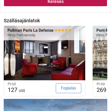
Keresés
Szállásajánlatok
Pullman Paris La Defense
Pont Ro
Párizs, Franciaország
Párizs, Fra
Ft-tól
Ft-tól
Foglalás
127
269
US$
U