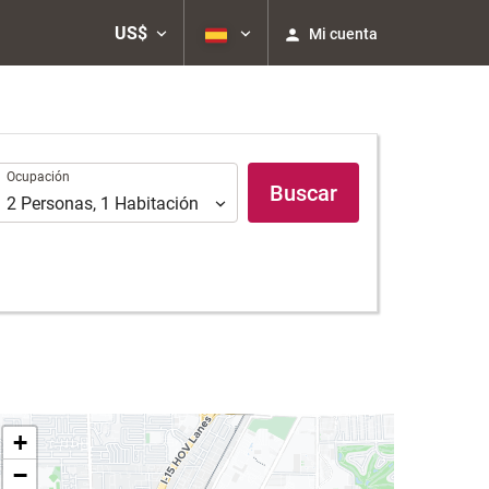
US$
Mi cuenta
Ocupación
Ocupación
Buscar
2
Personas
,
1
Habitación
+
−