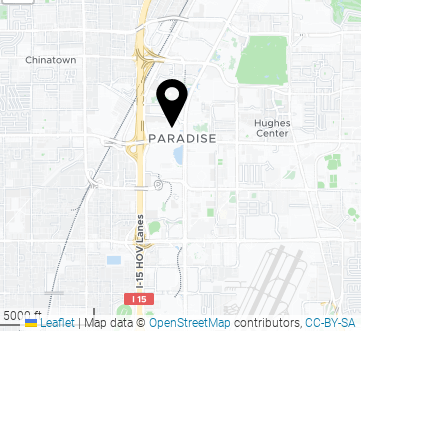
5000 ft
Leaflet
|
Map data ©
OpenStreetMap
contributors,
CC-BY-SA