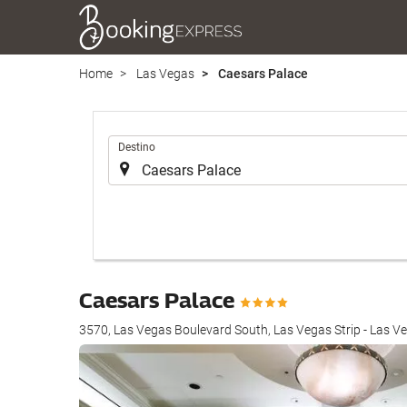
Home
Las Vegas
Caesars Palace
Introduzca
Destino
el
lugar
de
destino
en
el
que
Caesars Palace
realizar
la
3570, Las Vegas Boulevard South, Las Vegas Strip - Las V
búsqueda
de
su
alojamiento..