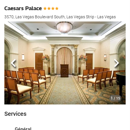
Caesars Palace
3570, Las Vegas Boulevard South, Las Vegas Strip - Las Vegas
Précédent
Suiva
1
/ 15
Services
Général