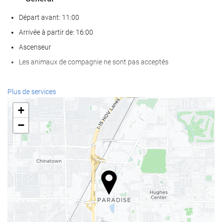
Départ avant: 11:00
Arrivée à partir de: 16:00
Ascenseur
Les animaux de compagnie ne sont pas acceptés
Nourriture et boissons
Plus de services
Restaurant à la carte
+
Bar
−
Café sur place
Bien-être
Spa
Sauna
Salle de Fitness