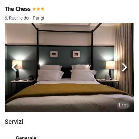
The Chess
6, Rue Helder - Parigi
Anteriore
Segu
1
/ 25
Servizi
Generale