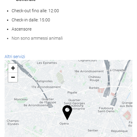
Check-out fino alle: 12:00
Check-in dalle: 15:00
Ascensore
Non sono ammessi animali
Servizio di accoglienza
Altri servizi
reception 24 ore su 24
+
deposito bagagli
−
Pasto e bevanda
Bar
Internet
WiFi gratuito