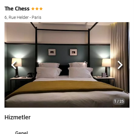
The Chess
6, Rue Helder - Paris
Önceki
Sonra
1
/ 25
Hizmetler
Genel