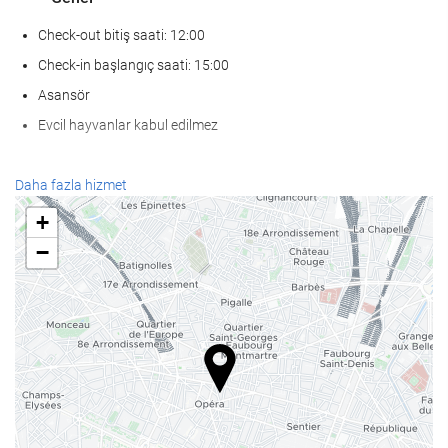
Check-out bitiş saati: 12:00
Check-in başlangıç saati: 15:00
Asansör
Evcil hayvanlar kabul edilmez
KarÅÄ±lama hizmetleri
Daha fazla hizmet
24-saat açık resepsiyon
+
Bagaj muhafazası
−
Yiyecek ve içecek
Bar
Ä°nternet
Ücretsiz Wi-Fi