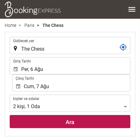
Home
Paris
The Chess
.
Gidilecek yer
.
Giriş Tarihi
Çıkış Tarihi
kişiler
kişiler ve odalar
ve
2
kişi
,
1
Oda
odalar
Ara