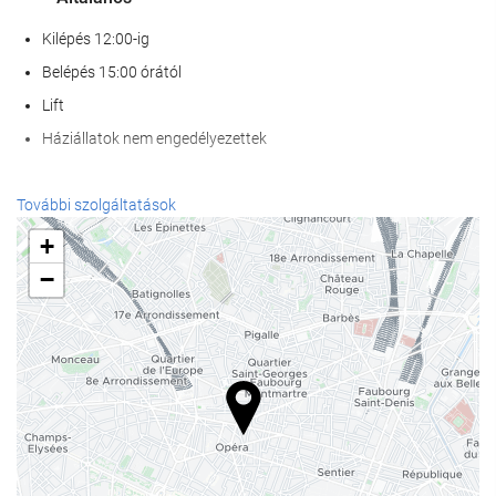
Kilépés 12:00-ig
Belépés 15:00 órától
Lift
Háziállatok nem engedélyezettek
Recepció szolgáltatások
További szolgáltatások
24 órás recepció
+
poggyászmegőrzés
−
Étel és ital
Bár
Internet
Ingyenes Wi-Fi