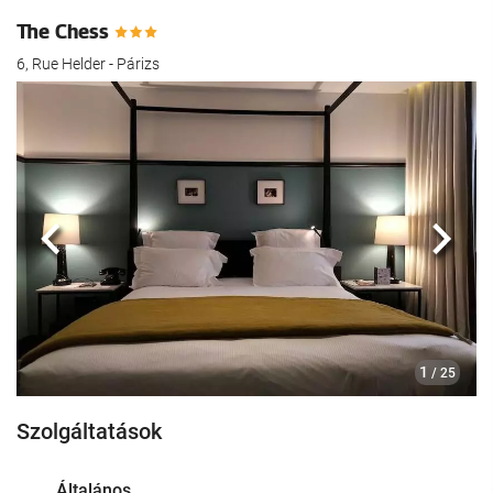
The Chess
6, Rue Helder - Párizs
Előző
köve
1
/ 25
Szolgáltatások
Általános