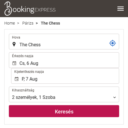
Home
Párizs
The Chess
.
Hova
.
Érkezés napja
Kijelentkezés napja
Kihasználtság
Kihasználtság
2
személyek
,
1
Szoba
Keresés