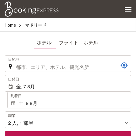
Home
マドリード
ホテル
フライト + ホテル
.
目的地
.
出発日
到着日
職
職業
業
2
人
,
1
部屋