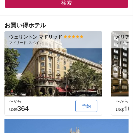
検索
お買い得ホテル
ウェリントン マドリッド
メリア 
マドリード, スペイン
マドリード
〜から
〜から
予約
364
16
US$
US$