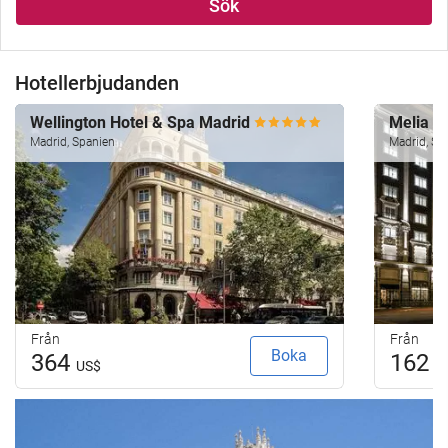
Sök
Hotellerbjudanden
Wellington Hotel & Spa Madrid
Melia M
Madrid, Spanien
Madrid, Sp
Från
Från
Boka
364
162
US$
U