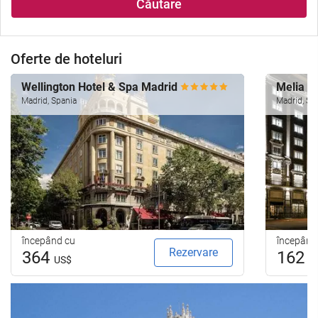
Căutare
Oferte de hoteluri
Wellington Hotel & Spa Madrid
Melia M
Madrid, Spania
Madrid, Sp
începând cu
începând
Rezervare
364
162
US$
U