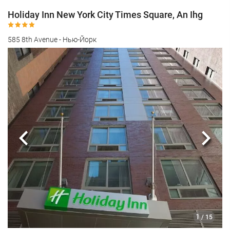
Holiday Inn New York City Times Square, An Ihg
585 8th Avenue - Нью-Йорк
Предыдущий
Сле
1
/ 15