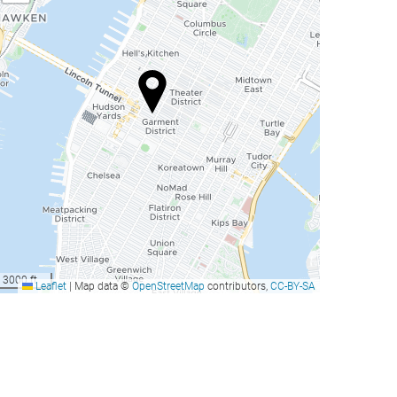
3000 ft
Leaflet
|
Map data ©
OpenStreetMap
contributors,
CC-BY-SA