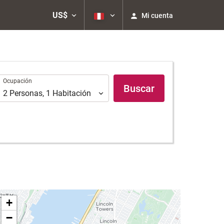
US$
Mi cuenta
Ocupación
Ocupación
Buscar
2
Personas
,
1
Habitación
+
−