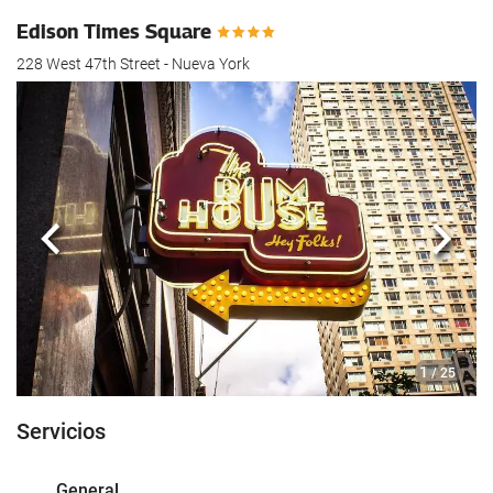
Edison Times Square
228 West 47th Street - Nueva York
Anterior
Sigui
1
/ 25
Servicios
General