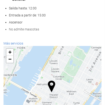
Salida hasta: 12:00
Entrada a partir de: 15:00
Ascensor
No admite mascotas
Servicios de recepción
Más servicios
Recepción 24 horas
+
Guardaequipaje
−
Comida y bebida
Restaurante a la carta
Bar
Instalaciones de negocios