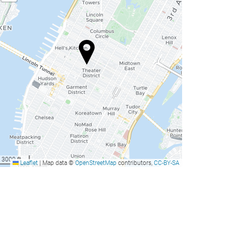
3000 ft
Leaflet
|
Map data ©
OpenStreetMap
contributors,
CC-BY-SA