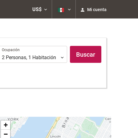
US$
Mi cuenta
Ocupación
Ocupación
Buscar
2
Personas
,
1
Habitación
+
−