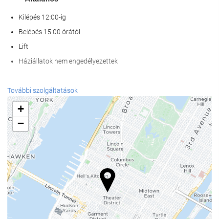
Kilépés 12:00-ig
Belépés 15:00 órától
Lift
Háziállatok nem engedélyezettek
Recepció szolgáltatások
További szolgáltatások
24 órás recepció
+
poggyászmegőrzés
−
Étel és ital
À la carte étterem
Bár
Üzleti létesítmények