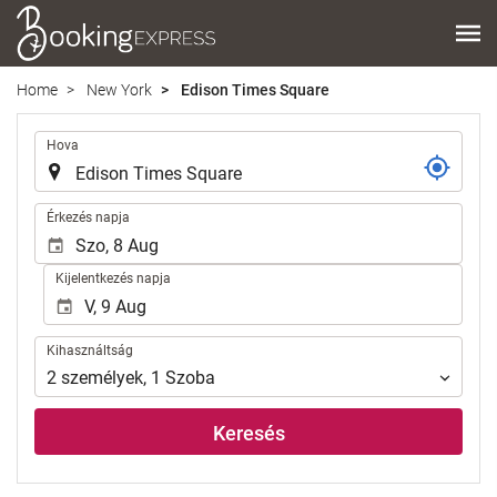
Home
New York
Edison Times Square
.
Hova
.
Érkezés napja
Kijelentkezés napja
Kihasználtság
Kihasználtság
2
személyek
,
1
Szoba
Keresés