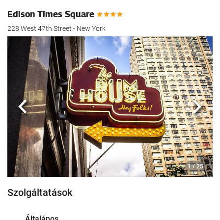
Edison Times Square
228 West 47th Street - New York
Előző
köve
1
/ 25
Szolgáltatások
Általános