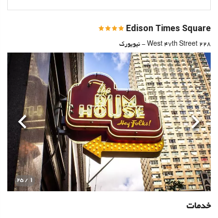
Edison Times Square
228 West 47th Street - نیویورک
قبلی
بعدی
1
/ 25
خدمات