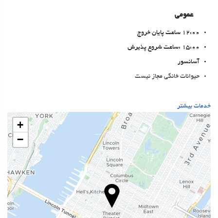
عمومی
12:00 ساعت پایان خروج
15:00 :ساعت شروع پذیرش
آسانسور
حیوانات خانگی مجاز نیست
خدمات پذیرش
خدمات بیشتر
24-Hour Front Desk
+
انبار چمدان
−
غذا و نوشیدنی
رستوران آلاکارته
بار