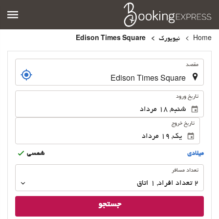
Home
نیویورک
Edison Times Square
.
مقصد
.
تاریخ ورود
تاریخ خروج
ميلادى
شمسى
تعداد
تعداد مسافر
مسافر
2
تعداد افراد 
,
1
اتاق
جستجو