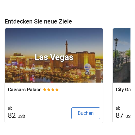
Entdecken Sie neue Ziele
Las Vegas
Caesars Palace
City Ga
ab
ab
Buchen
82
87
US$
US$