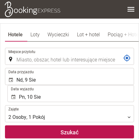
Hotele
Loty
Wycieczki
Lot + hotel
Pociąg + Hote
.
Miejsce przylotu
.
Data przyjazdu
Data wyjazdu
Zajęte
Zajęte
2
Osoby
,
1
Pokój
Szukać