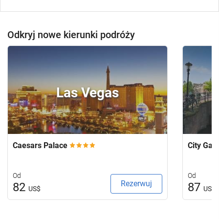
Odkryj nowe kierunki podróży
Las Vegas
Caesars Palace
City Ga
Od
Od
Rezerwuj
82
87
US$
US$