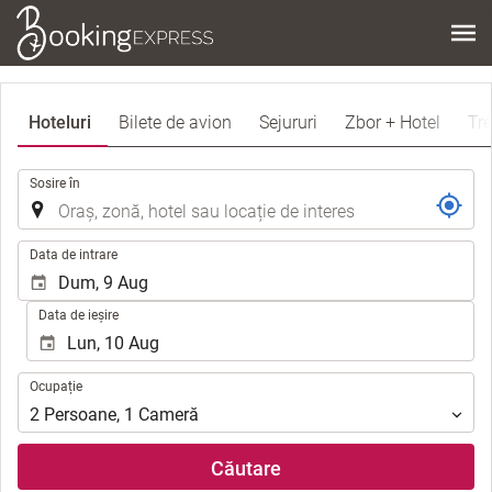
Hoteluri
Bilete de avion
Sejururi
Zbor + Hotel
Tre
.
Sosire în
.
Data de intrare
Data de ieșire
Ocupație
Ocupație
2
Persoane
,
1
Cameră
Căutare