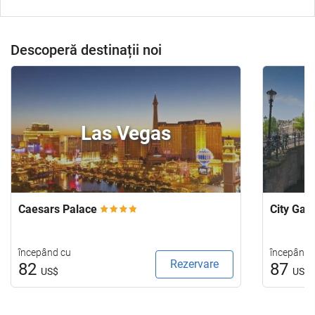
Descoperă destinații noi
Las Vegas
Caesars Palace
City Ga
începând cu
începând 
Rezervare
82
87
US$
US$