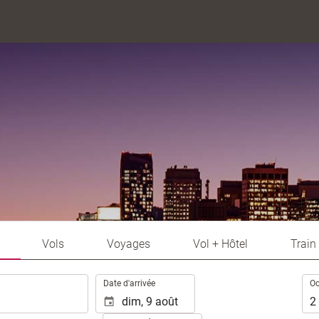
Vols
Voyages
Vol + Hôtel
Train
.
Occ
Date d'arrivée
Oc
2