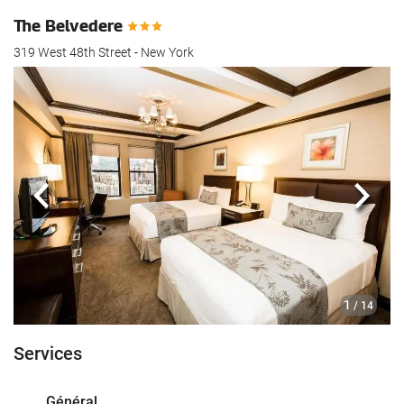
The Belvedere
319 West 48th Street - New York
Précédent
Suiva
1
/ 14
Services
Général