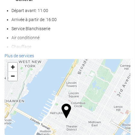
Départ avant: 11:00
Arrivée à partir de: 16:00
Service Blanchisserie
Air conditionné
Chauffage
Ascenseur
Plus de services
Accès personnes à mobilité réduite
+
Adapté aux personnes ayant une vision réduite
−
Adapté aux personnes souffrant d'une déficience auditive
Chambres Non-fumeurs
établissement entièrement non-fumeurs
Les animaux de compagnie ne sont pas acceptés
Services de réception